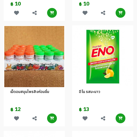
10
10
฿
฿
เม็ดอมสมุนไพรสิงห์อมยิ้ม
อีโน รสมะนาว
12
13
฿
฿