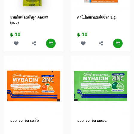
ยาแก้แพ้ ลดน้ำมูก คลอเฟ
คาโนโลนทาแผลในปาก 1 g
(แผง)
10
10
฿
฿
อมมายบาซิล รสส้ม
อมมายบาซิล เลมอน