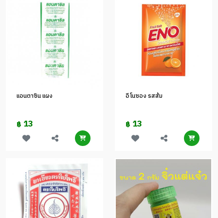
แอนตาซิน แผง
อีโนซอง รสส้ม
13
13
฿
฿