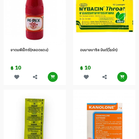
ยาดมพีเป็กซ์(หลอดแดง)
อมมายบาซิล มินต์(โธร์ท)
10
10
฿
฿