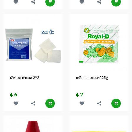
ผ้าก็อต ทำแผล 2*2
เกลือแร่รอแยล-ดี25g
6
7
฿
฿