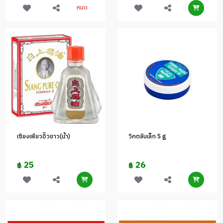
หมด
เซียงเพียวอิ๊วขาว(น้ำ)
วิคตลับเล็ก 5 g
25
26
฿
฿