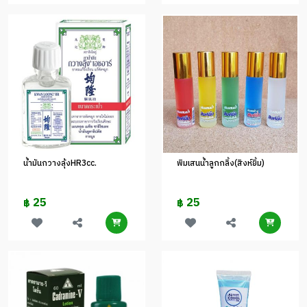
น้ำมันกวางลุ้งHR3cc.
พิมเสนน้ำลูกกลิ้ง(สิงห์ยิ้ม)
25
25
฿
฿