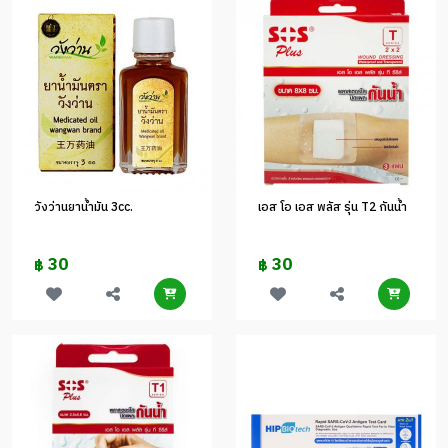
วังว่านยาน้ำมัน 3cc.
เอส โอ เอส พลัส รุ่น T2 กันน้ำ
30
30
฿
฿