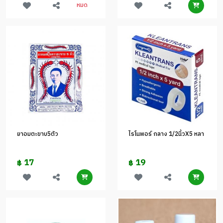
หมด
ยาอมตะขาบ5ตัว
ไรโนพอร์ กลาง 1/2นิ้วX5 หลา
17
19
฿
฿