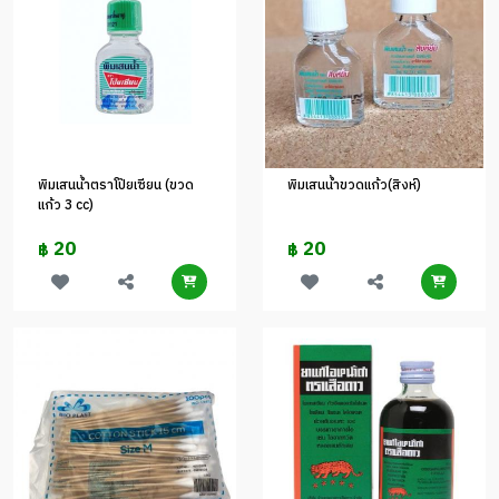
พิมเสนน้ำตราโป๊ยเซียน (ขวด
พิมเสนน้ำขวดแก้ว(สิงห์)
แก้ว 3 cc)
20
20
฿
฿