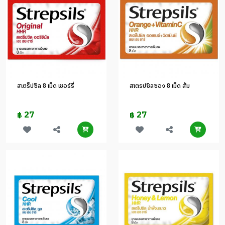
สเตร็ปซิล 8 เม็ด เชอร์รี่
สเตรปซิลซอง 8 เม็ด ส้ม
27
27
฿
฿