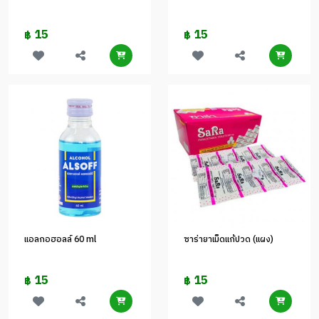
15
15
฿
฿
แอลกอฮอลล์ 60 ml
ซาร่ายาเม็ดแก้ปวด (แผง)
15
15
฿
฿