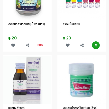
ดอกบัวสี ยาดมสมุนไพร (ขาว)
ยาดมโป๊ยเซียน
20
23
฿
฿
หมด
มหาหิงส์60ml
พิมเสนน้ำตราโป๊ยเซียน (สำลี)