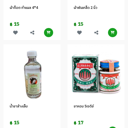
ผ้าก็อต ทำแผล 4*4
ผ้าพันเคล็ด 2 นิ้ว
15
15
฿
฿
น้ำยาล้างเล็บ
ยาหอม 5เจดีย์
15
17
฿
฿