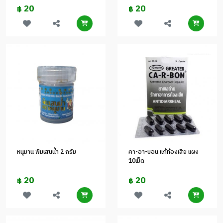
20
20
฿
฿
หนุมาน พิมเสนน้ำ 2 กรัม
คา-อา-บอน แก้ท้องเสีย แผง
10เม็ด
20
20
฿
฿