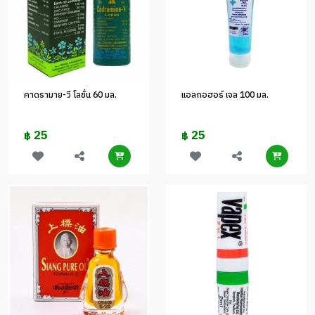
คาดรามาย-วี โลชั่น 60 มล.
แอลกอฮอร์ เจล 100 มล.
25
25
฿
฿