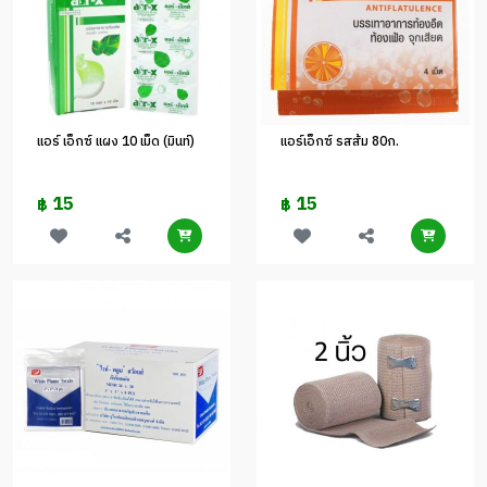
แอร์ เอ็กซ์ แผง 10 เม็ด (มินท์)
แอร์เอ็กซ์ รสส้ม 80ก.
15
15
฿
฿