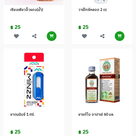
เซียงเพียวอิ๊วแดง(น้ำ)
วาเป็กซ์หลอด 2 cc
25
25
฿
฿
ยาดมมินซ์ 1 ml.
ยาแก้ไอ อาปาเช่ 60 มล.
25
25
฿
฿