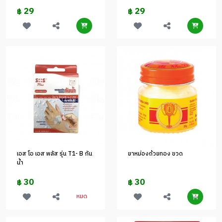
29
29
฿
฿
เอส โอ เอส พลัส รุ่น T1- B กัน
ยาหม่องถ้วยทอง ขวด
น้ำ
30
30
฿
฿
หมด