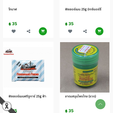
โทนาฟ
ฟิชเชอร์แมน 25g มิกซ์เบอร์รี่
35
35
฿
฿
ฟิชเชอร์แมนฟรีซูการ์ 25g ฟ้า
ยาดมสมุนไพรไทย (ขวด)
35
35
฿
฿