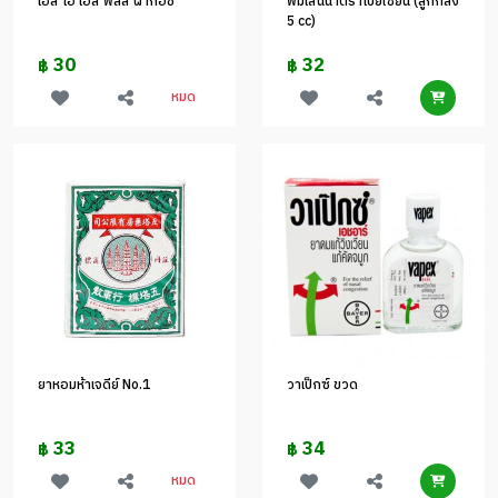
เอส โอ เอส พลัส ผ้าก๊อช
พิมเสนน้ำตราโป๊ยเซียน (ลูกกลิ้ง
5 cc)
30
32
฿
฿
หมด
ยาหอมห้าเจดีย์ No.1
วาเป็กซ์ ขวด
33
34
฿
฿
หมด