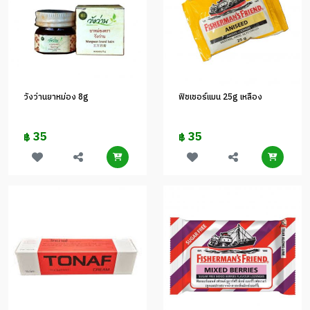
วังว่านยาหม่อง 8g
ฟิชเชอร์แมน 25g เหลือง
35
35
฿
฿