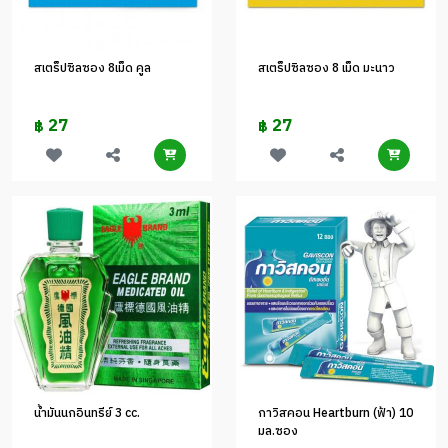
สเตร็ปซิลซอง 8เม็ด คูล
สเตร็ปซิลซอง 8 เม็ด มะนาว
27
27
฿
฿
น้ำมันนกอินทรีย์ 3 cc.
กาวิสคอน Heartburn (ฟ้า) 10
มล.ซอง