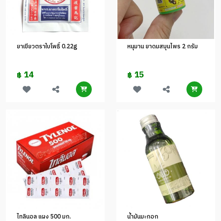
ยาเขียวตราใบโพธิ์ 0.22g
หนุมาน ยาดมสมุนไพร 2 กรัม
14
15
฿
฿
ไทลินอล แผง 500 มก.
น้ำมันมะกอก