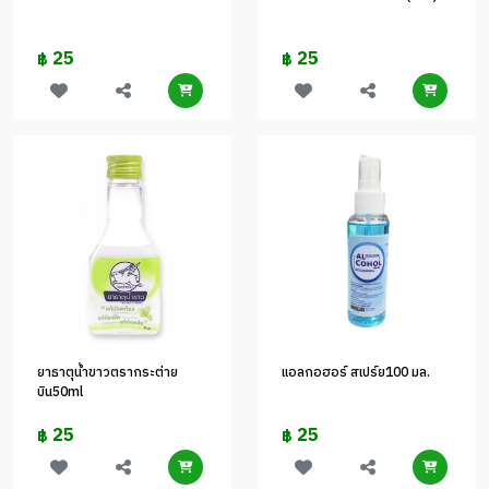
25
25
฿
฿
ยาธาตุน้ำขาวตรากระต่าย
แอลกอฮอร์ สเปร์ย100 มล.
บิน50ml
25
25
฿
฿