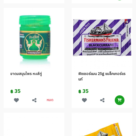
ยาดมสมุนไพร หงส์คู่
ฟิชเชอร์แมน 25g แบล็คเคอร์แร
นท์
35
35
฿
฿
หมด