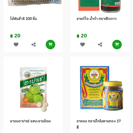
ไม้พันสำลี 100 ชิ้น
ยาแก้ไอ น้ำดำ ตราเสือดาว
20
20
฿
฿
ยาอมอาปาเช่ รสมะขามป้อม
ยาหอม ตราเด็กในพานทอง 17
g