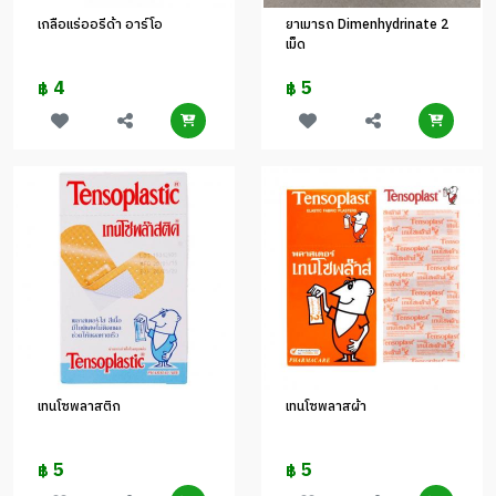
เกลือแร่ออรีด้า อาร์โอ
ยาเมารถ Dimenhydrinate 2
เม็ด
4
5
฿
฿
เทนโซพลาสติก
เทนโซพลาสผ้า
5
5
฿
฿