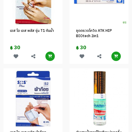
เอส โอ เอส พลัส รุ่น T1 กันน้ำ
ชุดตรวจโควิด ATK HIP
BIOtech 2in1
30
30
฿
฿