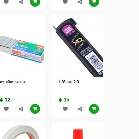
ลวดเย็บกระดาษ
ไส้ดินสอ 2 B
12
15
฿
฿