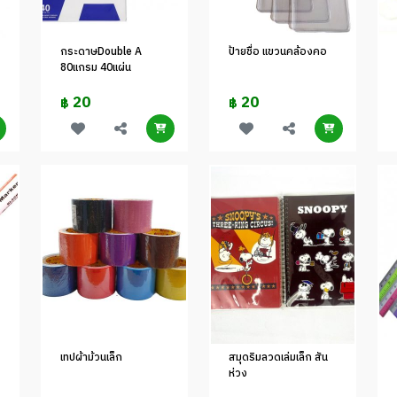
กระดาษDouble A
ป้ายชื่อ แขวนคล้องคอ
80แกรม 40แผ่น
20
20
฿
฿
เทปผ้าม้วนเล็ก
สมุดริมลวดเล่มเล็ก สัน
ห่วง