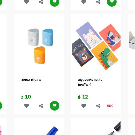
กบเหลาดินสอ
สมุดจดหมายเลข
โทรศัพท์
10
12
฿
฿
หมด