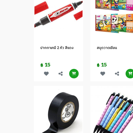
ปากกาเคมี 2 หัว สีแดง
สมุดวาดเขียน
15
15
฿
฿