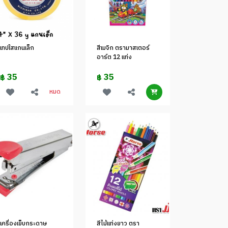
เทปใสแกนเล็ก
สีเมจิก ตรามาสเตอร์
อาร์ต 12 แท่ง
35
35
฿
฿
หมด
เครื่องเย็บกระดาษ
สีไม้แท่งยาว ตรา