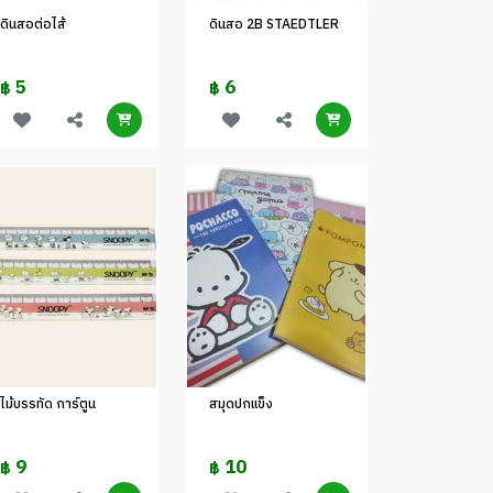
ดินสอต่อไส้
ดินสอ 2B STAEDTLER
5
6
฿
฿
ไม้บรรทัด การ์ตูน
สมุดปกแข็ง
9
10
฿
฿