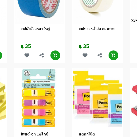
เทปผ้าม้วนหนา ใหญ่
เทปกาวหน้าย่น กระดาษ
35
35
฿
฿
โพสต์-อิท แฟล็กซ์
สติกกี้โน๊ต