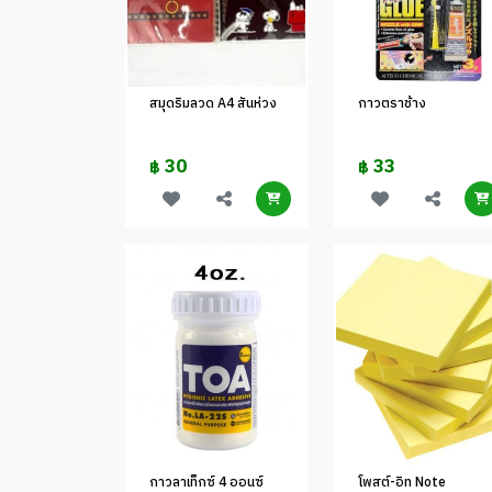
สมุดริมลวด A4 สันห่วง
กาวตราช้าง
30
33
฿
฿
กาวลาเท็กซ์ 4 ออนซ์
โพสต์-อิท Note