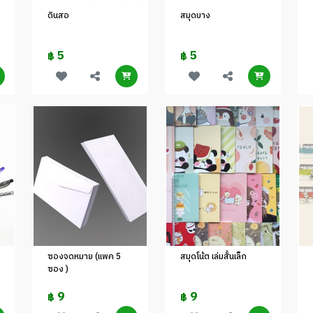
ดินสอ
สมุดบาง
5
5
฿
฿
ซองจดหมาย (แพค 5
สมุดโน้ต เล่มสั้นเล็ก
ซอง )
9
9
฿
฿