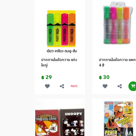
ปากกาเน้นข้อความ แท่ง
ปากกาเน้นข้อความ แพค
ใหญ่
4 สี
29
30
฿
฿
หมด