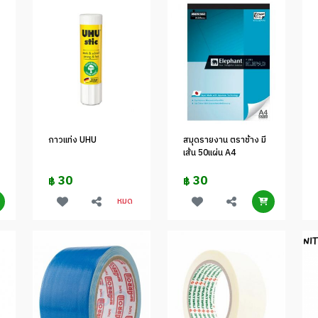
กาวแท่ง UHU
สมุดรายงาน ตราช้าง มี
เส้น 50แผ่น A4
30
30
฿
฿
หมด