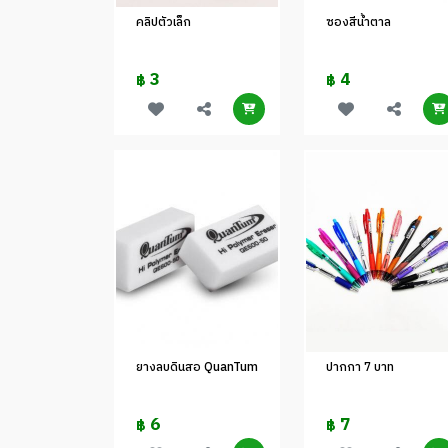
คลิปตัวเล็ก
ซองสีน้ำตาล
3
4
฿
฿
ยางลบดินสอ QuanTum
ปากกา 7 บาท
6
7
฿
฿