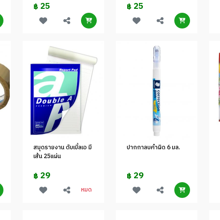
25
25
฿
฿
สมุดรายงาน ดับเบิ้ลเอ มี
ปากกาลบคำผิด 6 มล.
เส้น 25แผ่น
29
29
฿
฿
หมด