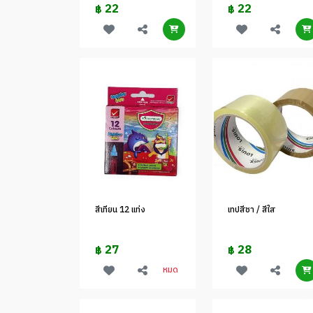
22
22
฿
฿
สีเทียน 12 แท่ง
เทปสีชา / สีใส
27
28
฿
฿
หมด