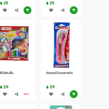
25
25
฿
฿
สีไม้แท่งสั้น
คัตเตอร์ด้ามพลาสติก
29
29
฿
฿
หมด